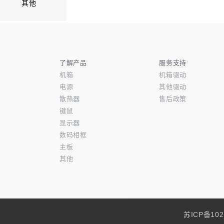
其他
了解产品
服务支持
机箱
机箱驱动
电源
其他驱动
散热器
售后政策
键鼠
显示器
数码相框
主板
其他
苏ICP备1